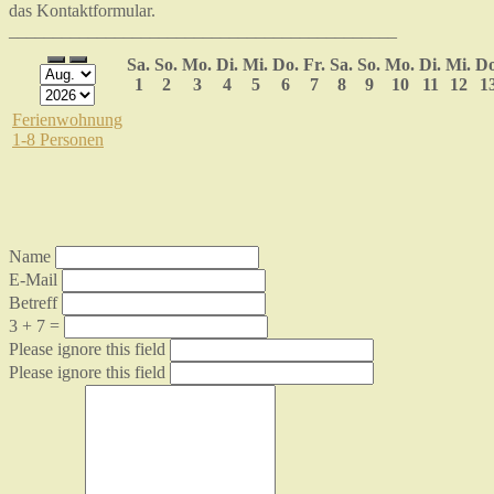
das Kontaktformular.
____________________________________________
Sa.
So.
Mo.
Di.
Mi.
Do.
Fr.
Sa.
So.
Mo.
Di.
Mi.
Do
1
2
3
4
5
6
7
8
9
10
11
12
1
Ferienwohnung
1-8 Personen
Name
E-Mail
Betreff
3 + 7 =
Please ignore this field
Please ignore this field